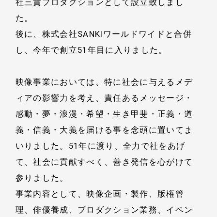
社三貴プロダクションとして設立致しまし
TALENT
COMPANY
た。
後に、株式会社SANKIワールドワイドと合併
藤岡弘、Hiroshi
ACCESS
し、今年で創立51年目に入りました。
Fujioka
RECRUIT
天翔愛 Ai
映像事業においては、特に社会に与えるメデ
Tensho
ィアの影響力を考え、責任あるメッセージ・
CONTACT
藤岡真威人
感動・夢・浪漫・希望・生き甲斐・正義・道
Maito Fujioka
義・信義・大義を届ける事を念頭に置いてま
いりました。51年に渡り、全力で社をあげ
天翔天音 Amane
Tensho
て、社会に貢献すべく、善き発信を心がけて
参りました。
藤岡舞衣 Mai
事業内容として、映像企画・製作、版権管
Fujioka
理、俳優養成、プロダクション業務、イベン